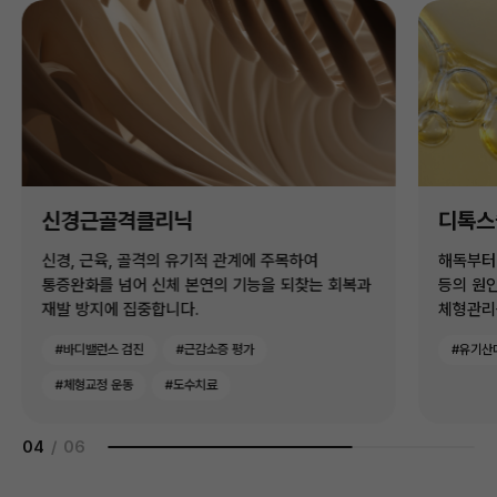
신경근골격클리닉
디톡스
신경, 근육, 골격의 유기적 관계에 주목하여
해독부터
통증완화를 넘어 신체 본연의 기능을 되찾는 회복과
등의 원
재발 방지에 집중합니다.
체형관리
#바디밸런스 검진
#근감소증 평가
#유기산
#체형교정 운동
#도수치료
04
/
06