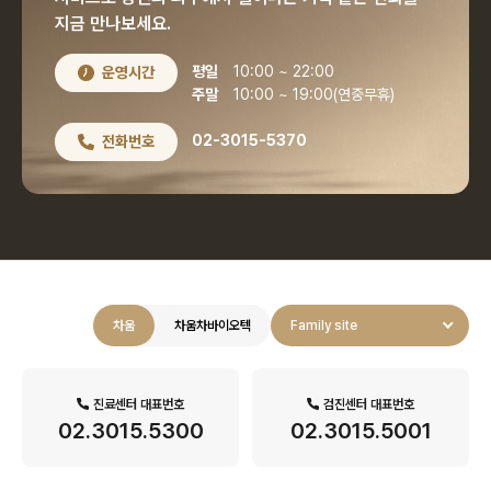
지금 만나보세요.
평일
10:00 ~ 22:00
운영시간
주말
10:00 ~ 19:00(연중무휴)
02-3015-5370
전화번호
차움
차움차바이오텍
Family site
진료센터 대표번호
검진센터 대표번호
02.3015.5300
02.3015.5001