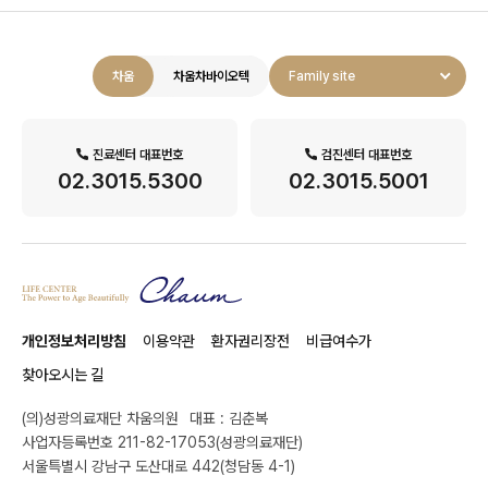
차움
차움차바이오텍
Family site
진료센터 대표번호
검진센터 대표번호
02.3015.5300
02.3015.5001
개인정보처리방침
이용약관
환자권리장전
비급여수가
찾아오시는 길
(의)성광의료재단 차움의원
대표 : 김춘복
사업자등록번호 211-82-17053(성광의료재단)
서울특별시 강남구 도산대로 442(청담동 4-1)