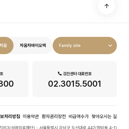
차움
차움차바이오텍
Family site
호
검진센터 대표번호
5300
02.3015.5001
보처리방침
이용약관
환자권리장전
비급여수가
찾아오시는 길
17053(성광의료재단)
서울특별시 강남구 도산대로 442(청담동 4-1)