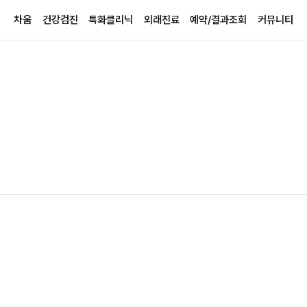
차움
건강검진
특화클리닉
외래진료
예약/결과조회
커뮤니티
차움소개
프리미엄건진센터 소개
특화클리닉 소개
진료과 검색/진료일정
진료예약
이벤트 ·
글로벌 네트워크
개인검진
디톡스슬리밍클리닉
가정의학과
검진예약
건강정보
병원장 인사말
숙박검진
푸드테라피·만성염증클리닉
내분비내과
검진결과조회
인재채용
의료진 / 진료과 찾기
기업검진
면역증강클리닉
산부인과
예약/이용현황
고객의소
층별안내
검진 FAQ
신경근골격클리닉
소화기내과
이용안내
검진 전/후 유의사항
파워에이징클리닉
신경외과
오시는 길
피부성형클리닉
심장내과
에버셀스킨케어 클리닉
재활의학과
헤어스파
정신건강의학과