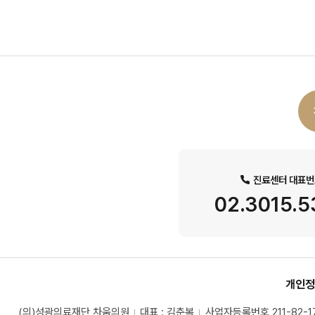
진료센터 대표번
02.3015.
개인정
(의)성광의료재단 차움의원
대표 : 김춘복
사업자등록번호 211-82-